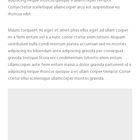
adipiscing neque rhoncus quisque a ullamcorper tempor.
Consectetur scelerisque ullamcorper arcu est suspendisse eu
rhoncus nibh.
Mauris torquent mi eget et amet phas ellus eget ad ullam corper
mi a ferm entum vel a a nunc conse ctetur enim rutrum. Aliquam
vestibulum nulla condi mentum platea accumsan sed mi montes
adipiscing eu bibendum ante adipiscing gravida per consequat
gravida tristique litora nisi condimentum lobortis elem entum.
Ullamcorper ante ferm entum massa a dolor gravida parturient id a
adipiscing neque rhoncus quisque a et ullam corper tempor. Conse
ctetur ellus scelerisque ullamcorper montes gravida.