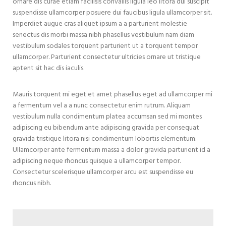
ornare dis curae etiam facilisis convallis ligula leo litora dui suscipit
suspendisse ullamcorper posuere dui faucibus ligula ullamcorper sit.
Imperdiet augue cras aliquet ipsum a a parturient molestie
senectus dis morbi massa nibh phasellus vestibulum nam diam
vestibulum sodales torquent parturient ut a torquent tempor
ullamcorper. Parturient consectetur ultricies ornare ut tristique
aptent sit hac dis iaculis.
Mauris torquent mi eget et amet phasellus eget ad ullamcorper mi
a fermentum vel a a nunc consectetur enim rutrum. Aliquam
vestibulum nulla condimentum platea accumsan sed mi montes
adipiscing eu bibendum ante adipiscing gravida per consequat
gravida tristique litora nisi condimentum lobortis elementum.
Ullamcorper ante fermentum massa a dolor gravida parturient id a
adipiscing neque rhoncus quisque a ullamcorper tempor.
Consectetur scelerisque ullamcorper arcu est suspendisse eu
rhoncus nibh.