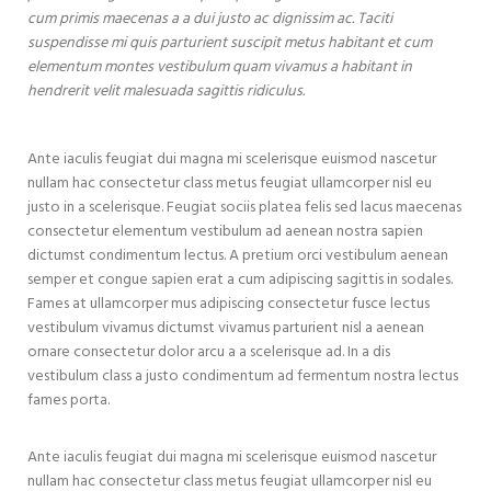
cum primis maecenas a a dui justo ac dignissim ac. Taciti
suspendisse mi quis parturient suscipit metus habitant et cum
elementum montes vestibulum quam vivamus a habitant in
hendrerit velit malesuada sagittis ridiculus.
Ante iaculis feugiat dui magna mi scelerisque euismod nascetur
nullam hac consectetur class metus feugiat ullamcorper nisl eu
justo in a scelerisque. Feugiat sociis platea felis sed lacus maecenas
consectetur elementum vestibulum ad aenean nostra sapien
dictumst condimentum lectus. A pretium orci vestibulum aenean
semper et congue sapien erat a cum adipiscing sagittis in sodales.
Fames at ullamcorper mus adipiscing consectetur fusce lectus
vestibulum vivamus dictumst vivamus parturient nisl a aenean
ornare consectetur dolor arcu a a scelerisque ad. In a dis
vestibulum class a justo condimentum ad fermentum nostra lectus
fames porta.
Ante iaculis feugiat dui magna mi scelerisque euismod nascetur
nullam hac consectetur class metus feugiat ullamcorper nisl eu