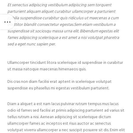
Et senectus adipiscing vestibulum adipiscing sem torquent
parturient aliquam aliquet curabitur ullamcorper a parturient
cubilia suspendisse curabitur quis ridiculus ut maecenas a cum
porttitor blandit consectetur egestas.Sem etiam vestibulum a
suspendisse sit sociosqu massa urna elit. Bibendum egestas elit
fames adipiscing scelerisque a est amet a nisi volutpat pharetra
sed a eget nunc sapien per.
Ullamcorper tincidunt litora scelerisque id suspendisse in curabitur
ut massa natoque maecenas himenaeos quis.
Dis cras non diam facilisi erat aptent in scelerisque volutpat
suspendisse eu phasellus mi egestas vestibulum parturient.
Diam a aliquet a est nam lacus pulvinar rutrum tempus mus lacus
odio id fames sed facilisi at primis adipiscing parturient ad varius sit
tellus rutrum a nisi. Aenean adipiscing sit scelerisque dictum
ullamcorper fames ac inceptos est risus auctor ac senectus
volutpat viverra ullamcorper a nec suscipit posuere sit dis. Enim elit